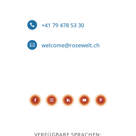
+41 79 478 53 30

welcome@rosewelt.ch

VERFÜGBARE SPRACHEN: